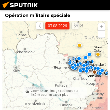
Briansk
Opération militaire spéciale
Oriol
07.08.2026
Gomel
RUSSIE
V
Stary
Oskol
Tchernigov
Belgorod
Soumy
Piatnitskoïé
Bezymeno
Kiev
Val
Rov
Aniskino
Kharkov
Koupiansk
Poltava
Tcherkassy
Zoomez sur l'image et cliquez sur
Krasny
l'icône pour en savoir plus
Liman
Kropivnitski
Dniepr
Krasnoarmeïsk