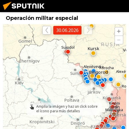
Briansk
Operación militar especial
Oriol
30.06.2026
Gomel
RUSIA
Sujodol
Kursk
Vo
Chernígov
Alexéyevka
Korocha
Alexéy
Bélgorod
Sumi
Kiev
Rov
Járkov
Kúpiansk
Poltava
Cherkasi
Krasni
Amplía la imágen y haz un click sobre
Limán
Malínovka
el ícono para más detalles
Séversk
Kropivnitski
Dnipró
Krasnoarmeisk